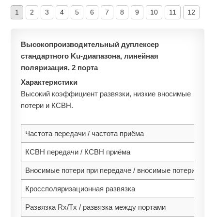
1
2
3
4
5
6
7
8
9
10
11
12
Высокопроизводительный дуплексер
стандартного Ku-диапазона, линейная
поляризация, 2 порта
Характеристики
Высокий коэффициент развязки, низкие вносимые
потери и КСВН.
Частота передачи / частота приёма
КСВН передачи / КСВН приёма
Вносимые потери при передаче / вносимые потери при п
Кроссполяризационная развязка
Развязка Rx/Tx / развязка между портами