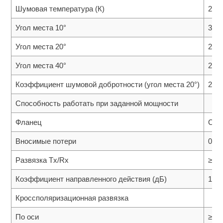
Шумовая температура (К)
2 в
Угол места 10°
36K
Угол места 20°
29K
Угол места 40°
24K
Коэффициент шумовой добротности (угол места 20°)
25.8
Способность работать при заданной мощности
Фланец
CPR
Вносимые потери
0.25
Развязка Tx/Rx
≥85
Коэффициент направленного действия (дБ)
1.5 
Кроссполяризационная развязка
По оси
≥35