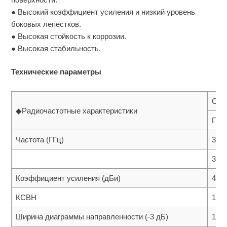
● Высокий коэффициент усиления и низкий уровень
боковых лепестков.
● Высокая стойкость к коррозии.
● Высокая стабильность.
Технические параметры
C-д
◆Радиочастотные характеристики
При
Частота (ГГц)
3.62
3.4-
Коэффициент усиления (дБи)
43.5
КСВН
1.25
Ширина диаграммы направленности (-3 дБ)
1.09