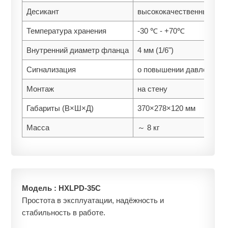
Десикант
высококачественный сил
Температура хранения
-30 ℃ - +70℃
Внутренний диаметр фланца
4 мм (1/6")
Сигнализация
о повышении давления, 
Монтаж
на стену
Габариты (В×Ш×Д)
370×278×120 мм
Масса
～ 8 кг
Модель :
HXLPD-35C
Простота в эксплуатации, надёжность и
стабильность в работе.