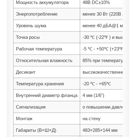
Мощность аккумулятора
48В DC±10%
Энергопотребление
менее 30 Вт (220В AC/50
Уровень шума
менее 40 дБА@1 метр
Точка росы
-30 ℃ (-22℉ ) и выше
Рабочая температура
-5 ℃ - +50℃ (+23℉ - +12
Относительная влажность
85% при температуре во
Десикант
высококачественный сил
Температура хранения
-20 ℃ - +65℃
Внутренний диаметр фланца
4 мм (1/6")
Сигнализация
о повышении давления, 
Монтаж
на стену
Габариты (В×Ш×Д)
483×285×144 мм